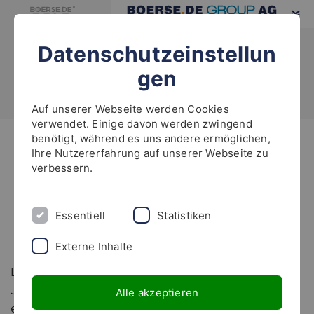
Datenschutzeinstellun
gen
Auf unserer Webseite werden Cookies
verwendet. Einige davon werden zwingend
benötigt, während es uns andere ermöglichen,
Highlights
Ihre Nutzererfahrung auf unserer Webseite zu
verbessern.
Neues White Paper: „Die
Anlagestrategie des boerse.de-
Essentiell
Statistiken
Weltfonds“
Externe Inhalte
Der boerse.de-Weltfonds verbesserte sich in diesem
Jahr schon um rund 25%, was insbesondere für
Alle akzeptieren
einen Mischfonds ein herausragendes Ergebnis ist.