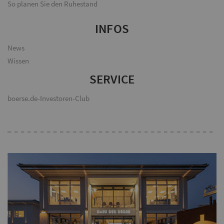
So planen Sie den Ruhestand
INFOS
News
Wissen
SERVICE
boerse.de-Investoren-Club