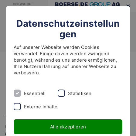
Datenschutzeinstellun
gen
Auf unserer Webseite werden Cookies
verwendet. Einige davon werden zwingend
benötigt, während es uns andere ermöglichen,
Highlights
Ihre Nutzererfahrung auf unserer Webseite zu
verbessern.
Wie Technologie unseren Alltag
verändert und weiter an
Essentiell
Statistiken
Bedeutung gewinnt
Externe Inhalte
Technologie ist längst allgegenwärtig und prägt
unser Leben. Mittlerweile haben über 60% der
Alle akzeptieren
Weltbevölkerung Zugang zum Internet. Viele