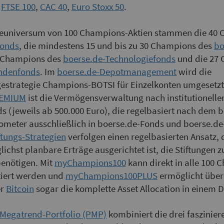
,
FTSE 100
,
CAC 40
,
Euro Stoxx 50
.
euniversum von 100 Champions-Aktien stammen die 40 
fonds
, die mindestens 15 und bis zu 30 Champions des
bo
4 Champions des
boerse.de-Technologiefonds
und die 27
endenfonds
. Im
boerse.de-Depotmanagement
wird die
gestrategie Champions-BOTSI für Einzelkonten umgesetzt
EMIUM
ist die Vermögensverwaltung nach institutionelle
s (jeweils ab 500.000 Euro), die regelbasiert nach dem 
meter ausschließlich in boerse.de-Fonds und boerse.de-
ftungs-Strategien
verfolgen einen regelbasierten Ansatz, 
ichst planbare Erträge ausgerichtet ist, die Stiftungen zu
benötigen. Mit
myChampions100
kann direkt in alle 100
stiert werden und
myChampions100PLUS
ermöglicht über
er
Bitcoin
sogar die komplette Asset Allocation in einem 
-Megatrend-Portfolio (PMP)
kombiniert die drei faszinie