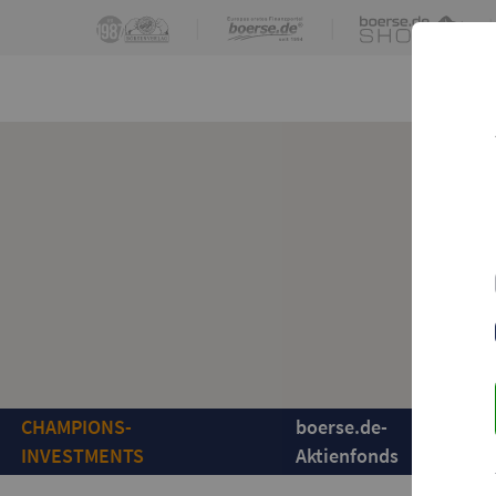
|
|
|
CHAMPIONS-
boerse.de-
INVESTMENTS
Aktienfonds