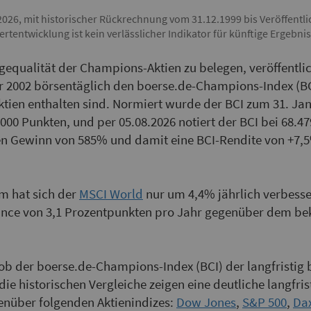
2026, mit historischer Rückrechnung vom 31.12.1999 bis Veröffentl
ertentwicklung ist kein verlässlicher Indikator für künftige Ergebni
equalität der Champions-Aktien zu belegen, veröffentli
r 2002 börsentäglich den boerse.de-Champions-Index (BCI
ien enthalten sind. Normiert wurde der BCI zum 31. Jan
000 Punkten, und per 05.08.2026 notiert der BCI bei 68.4
en Gewinn von 585% und damit eine BCI-Rendite von +7,5
m hat sich der
MSCI World
nur um 4,4% jährlich verbesse
nce von 3,1 Prozentpunkten pro Jahr gegenüber dem be
 ob der boerse.de-Champions-Index (BCI) der langfristig 
 die historischen Vergleiche zeigen eine deutliche langfri
enüber folgenden Aktienindizes:
Dow Jones
,
S&P 500
,
Da