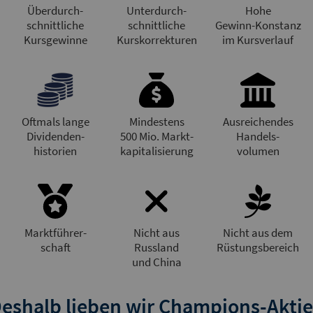
Überdurch-
Unterdurch-
Hohe
schnittliche
schnittliche
Gewinn-Konstanz
Kursgewinne
Kurskorrekturen
im Kursverlauf
Oftmals lange
Mindestens
Ausreichendes
Dividenden-
500 Mio. Markt-
Handels-
historien
kapitalisierung
volumen
Marktführer-
Nicht aus
Nicht aus dem
schaft
Russland
Rüstungsbereich
und China
eshalb lieben wir Champions-Akti