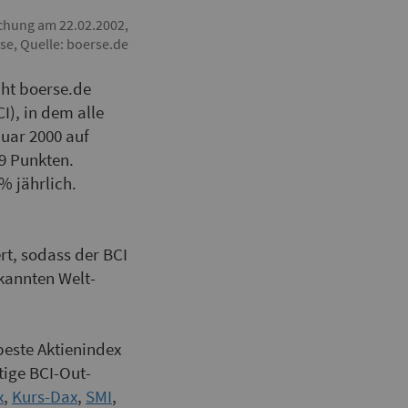
ichung am 22.02.2002,
sse, Quelle: boerse.de
cht boerse.de
), in dem alle
uar 2000 auf
79 Punkten.
% jährlich.
rt, sodass der BCI
kannten Welt-
beste Aktienindex
stige BCI-Out­
x
,
Kurs-Dax
,
SMI
,