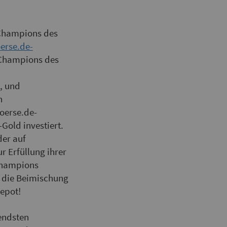
Champions des
erse.de-
 Champions des
, und
n
boerse.de-
Gold investiert.
der auf
r Erfüllung ihrer
 Champions
 die Beimischung
Depot!
rendsten