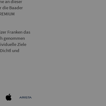
me an dieser
r die Baader
-PREMIUM
izer Franken das
uch genommen
viduelle Ziele
 Dichtl und