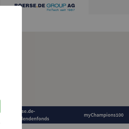
boerse.de-
myChampions100
Dividendenfonds