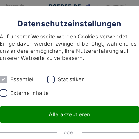
|
|
Datenschutzeinstellungen
BLOG
MEINUNGEN
RECHERCHE
INVESTMENT
ÜBER UNS
Auf unserer Webseite werden Cookies verwendet.
Einige davon werden zwingend benötigt, während es
uns andere ermöglichen, Ihre Nutzererfahrung auf
unserer Webseite zu verbessern.
Essentiell
Statistiken
Externe Inhalte
Alle akzeptieren
boerse.de-
boerse.de-
Weltfonds
Technologiefonds
oder