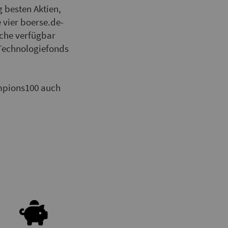
 besten Aktien,
e vier boerse.de-
nche verfügbar
-Technologiefonds
mpions100 auch