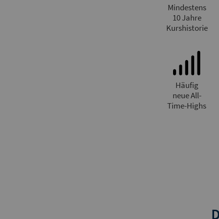
Mindestens
10 Jahre
Kurshistorie
Häufig
neue All-
Time-Highs
D