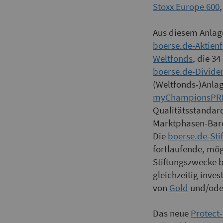
Stoxx Europe 600
Aus diesem Anlag
boerse.de-Aktien
Weltfonds
, die 3
boerse.de-Divid
(Weltfonds-)Anla
myChampionsPR
Qualitätsstandard
Marktphasen-Baro
Die
boerse.de-Sti
fortlaufende, mögl
Stiftungszwecke 
gleichzeitig inve
von
Gold
und/od
Das neue
Protect