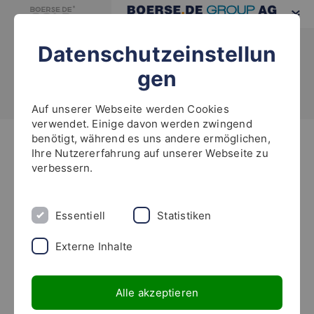
Datenschutzeinstellun
gen
Auf unserer Webseite werden Cookies
verwendet. Einige davon werden zwingend
benötigt, während es uns andere ermöglichen,
Highlights
Ihre Nutzererfahrung auf unserer Webseite zu
verbessern.
News zu den boerse.de-Fonds:
Essentiell
Statistiken
Externe Inhalte
boerse.de-Fonds im Juli!
Auch im Juli hat es den Börsen an einer
Alle akzeptieren
einheitlichen Tendenz gefehlt. Die Indizes