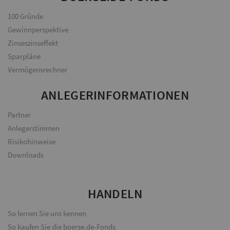
100 Gründe
Gewinnperspektive
Zinseszinseffekt
Sparpläne
Vermögensrechner
ANLEGERINFORMATIONEN
Partner
Anlegerstimmen
Risikohinweise
Downloads
HANDELN
So lernen Sie uns kennen
So kaufen Sie die boerse.de-Fonds