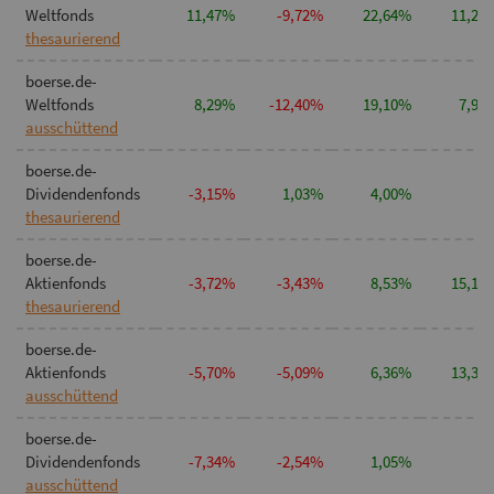
Weltfonds
11,47%
-9,72%
22,64%
11,25
thesaurierend
boerse.de-
Weltfonds
8,29%
-12,40%
19,10%
7,95
ausschüttend
boerse.de-
Dividendenfonds
-3,15%
1,03%
4,00%
n.v
thesaurierend
boerse.de-
Aktienfonds
-3,72%
-3,43%
8,53%
15,10
thesaurierend
boerse.de-
Aktienfonds
-5,70%
-5,09%
6,36%
13,31
ausschüttend
boerse.de-
Dividendenfonds
-7,34%
-2,54%
1,05%
n.v
ausschüttend