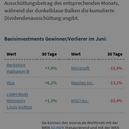
Ausschüttungsbetrag des entsprechenden Monats,
während der dunkelblaue Balken die kumulierte
Dividendenausschüttung angibt.
Basisinvestments Gewinner/Verlierer im Juni:
Wert
30 Tage
Wert
30 Tage
Berkshire
+7,4%
Microsoft
-15,4%
Hathaway B
Visa
+6,2%
Nasdaq Inc.
-13,1%
LVMH Moët
Hennessy
+1,3%
MSCI Inc.
-10,4%
Louis Vuitton
Sie können den boerse.de-Weltfonds mit der
WKN
A2JNZK
thesaurierend und mit der WKN