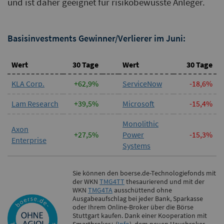
und ist daher geeignet für risikobewusste Anleger.
Basisinvestments Gewinner/Verlierer im Juni:
Wert
30 Tage
Wert
30 Tage
KLA Corp.
+62,9%
ServiceNow
-18,6%
Lam Research
+39,5%
Microsoft
-15,4%
Monolithic
Axon
+27,5%
Power
-15,3%
Enterprise
Systems
Sie können den boerse.de-Technologiefonds mit
der WKN
TMG4TT
thesaurierend und mit der
WKN
TMG4TA
ausschüttend ohne
Ausgabeaufschlag bei jeder Bank, Sparkasse
oder Ihrem Online-Broker über die Börse
Stuttgart kaufen. Dank einer Kooperation mit