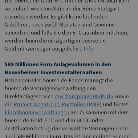
Der boerse.de-Gold-ETC mit der WKN TMG0LD kann
so einfach wie eine Aktie an der Börse Stuttgart
erworben werden. Es gibt keine laufenden
Gebühren, nach zwölf Monaten sind Gewinne
steuerfrei, und falls Sie den ETC ausüben möchten,
werden Ihnen die einzigartigen boerse.de-
Goldmünzen sogar ausgeliefert!
Info
589 Millionen Euro Anlagevolumen in den
Rosenheimer Investmentalternativen
Neben den vier boerse.de-Fonds managt die
boerse.de Vermögensverwaltung den
Direktanlageservice
myChampions100/PLUS
sowie
die
Protect-Megatrend-Portfolios (PMP)
und bietet
Einzelkontenverwaltungen
an. Zusammen mit dem
boerse.de-Gold-ETC und den BCDI-Index-
Zertifikaten betrug das verwaltete Vermögen Ende
Juni 589 Millionen Euro. Das ist eine geringe Summe