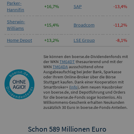
Parker-
+16,7%
SAP
-13,4%
Hannifin
Sherwin-
+15,4%
Broadcom
-11,2%
Williams
Home Depot
+13,2%
LSE Group
-8,1%
Sie können den boerse.de-Dividendenfonds mit
der WKN
TMG4DT
thesaurierend und mit der
WKN
TMG4DA
ausschüttend ohne
Ausgabeaufschlag bei jeder Bank, Sparkasse
oder Ihrem Online-Broker über die Börse
Stuttgart kaufen. Dank einer Kooperation mit
Smartbroker+ (
Info
), dem neuen Hausbroker
von boerse.de, sind Depotführung und Orders
für die boerse.de-Fonds sogar kostenlos. Als
Willkommens-Geschenk erhalten Neukunden
zusätzlich 30 Euro in boerse.de-Fonds-Anteilen.
Schon 589 Millionen Euro