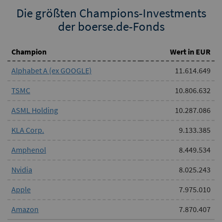
Die größten Champions-Investments
der boerse.de-Fonds
Champion
Wert in EUR
Alphabet A (ex GOOGLE)
11.614.649
TSMC
10.806.632
ASML Holding
10.287.086
KLA Corp.
9.133.385
Amphenol
8.449.534
Nvidia
8.025.243
Apple
7.975.010
Amazon
7.870.407