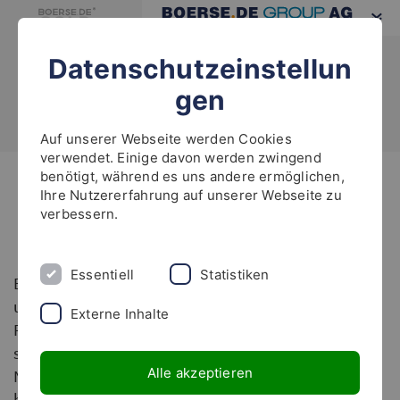
Datenschutzeinstellun
gen
Auf unserer Webseite werden Cookies
verwendet. Einige davon werden zwingend
benötigt, während es uns andere ermöglichen,
Highlights
Ihre Nutzererfahrung auf unserer Webseite zu
verbessern.
boerse.de-Fonds im Juni!
Essentiell
Statistiken
Bei Rekordtemperaturen haben die Börsen im Juni
uneinheitlich tendiert. Dabei zeigten die boerse.de-
Externe Inhalte
Fonds innere Stärke, denn während einige Indizes
schwächer tendierten (Dax -0,4%, S&P 500 -1,1%,
Alle akzeptieren
Nasdaq 100 -0,2%), konnten sich alle acht
börsennotierten Fonds-Tranchen mit Zuwächsen