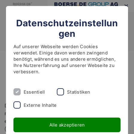
Datenschutzeinstellun
gen
Auf unserer Webseite werden Cookies
verwendet. Einige davon werden zwingend
benötigt, während es uns andere ermöglichen,
Highlights
Ihre Nutzererfahrung auf unserer Webseite zu
verbessern.
boerse.de-Weltfonds schüttet
im Juni 0,28 Euro aus!
Essentiell
Statistiken
Der boerse.de-Weltfonds hat sich das Ziel gesetzt,
Externe Inhalte
risikoreduziert systematische Trendgewinne zu
erzielen, denn starke Champions-Trends gibt es
Alle akzeptieren
(fast) immer. Anlegern, die ein passives Einkommen