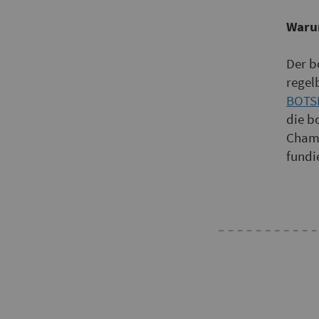
Waru
Der b
regel
BOTSI
die b
Champ
fundi