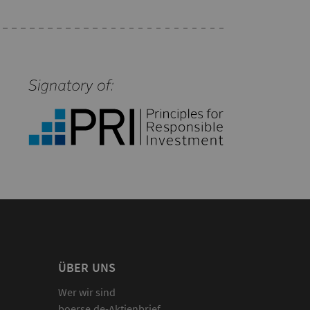
ÜBER UNS
Wer wir sind
boerse.de-Aktienbrief