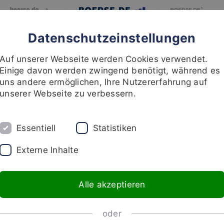
|
|
Datenschutzeinstellungen
BLOG
MEINUNGEN
RECHERCHE
INVESTMENT
ÜBER UNS
Auf unserer Webseite werden Cookies verwendet.
Einige davon werden zwingend benötigt, während es
uns andere ermöglichen, Ihre Nutzererfahrung auf
unserer Webseite zu verbessern.
Essentiell
Statistiken
Externe Inhalte
Alle akzeptieren
boerse.de-
boerse.de-
Weltfonds
Technologiefonds
oder