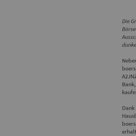
Die G
Börse
Aussc
dunke
Neben
boers
A2JNZ
Bank,
kaufe
Dank 
Hausb
boers
erhal