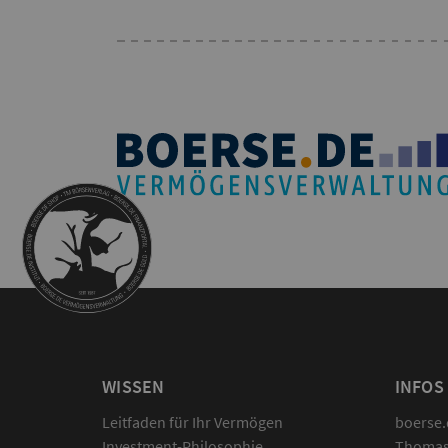
WISSEN
INFOS
Leitfaden für Ihr Vermögen
boerse.
Investment-Philosophie
Thomas 