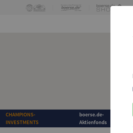
|
|
|
CHAMPIONS-
boerse.de-
INVESTMENTS
Aktienfonds