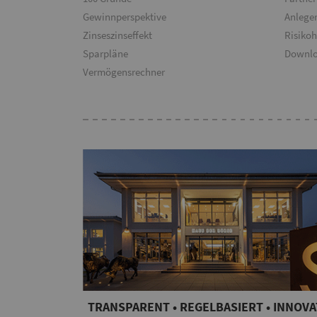
Gewinnperspektive
Anlege
Zinseszinseffekt
Risiko
Sparpläne
Downl
Vermögensrechner
TRANSPARENT • REGELBASIERT • INNOVA