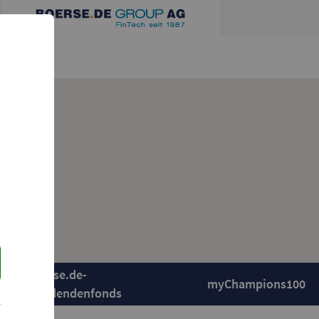
boerse.de-
myChampions100
Dividendenfonds