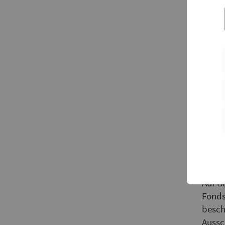
bo
Der b
syste
Trend
anstr
A2PZM
aussc
Auf B
Fonds
besch
Aussc