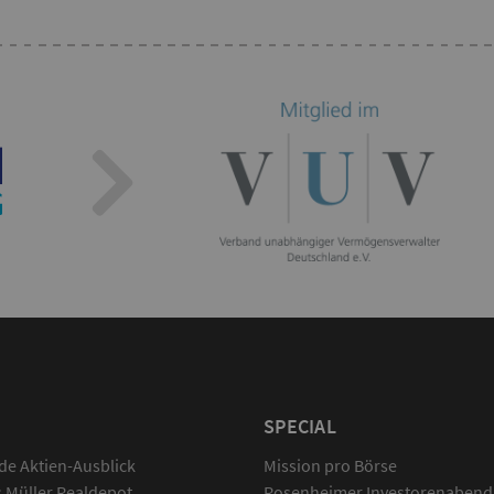
SPECIAL
de Aktien-Ausblick
Mission pro Börse
Müller Realdepot
Rosenheimer Investorenabend