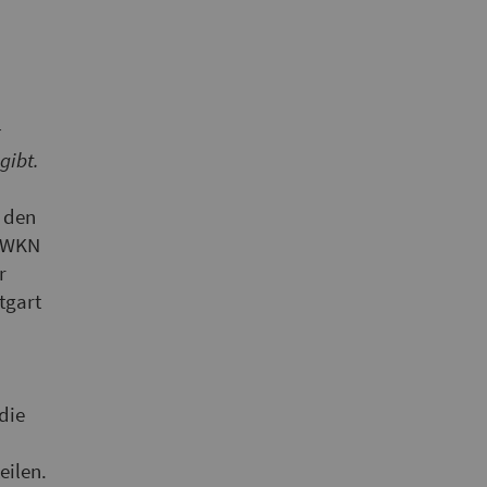
r
gibt.
 den
r WKN
r
tgart
die
eilen.