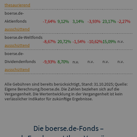
thesaurierend
boerse.de-
Aktienfonds
-7,64%
9,12%
3,14%
-3,93%
23,17%
-2,27%
ausschüttend
boerse.de-Weltfonds
-8,67%
20,72%
-1,54%
-10,62%
15,09%
n.v.
ausschüttend
boerse.de-
Dividendenfonds
-9,93%
8,70%
n.v.
n.v.
n.v.
n.v.
ausschüttend
Alle Gebühren sind bereits berücksichtigt, Stand: 31.10.2025; Quelle:
Eigene Berechnung/boerse.de. Die Zahlen beziehen sich auf die
Vergangenheit. Die Wertentwicklung in der Vergangenheit ist kein
verlässlicher Indikator für zukünftige Ergebnisse.
Die boerse.de-Fonds –