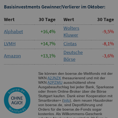
Basisinvestments Gewinner/Verlierer im Oktober:
Wert
30 Tage
Wert
30 Tage
Wolters
Alphabet
+16,4%
-9,5%
Kluwer
LVMH
+14,7%
Cintas
-8,1%
Deutsche
Amazon
+13,1%
-3,6%
Börse
Sie können den boerse.de-Weltfonds mit der
WKN
A2JNZK
thesaurierend und mit der
WKN
A2PZMU
ausschüttend ohne
Ausgabeaufschlag bei jeder Bank, Sparkasse
oder Ihrem Online-Broker über die Börse
Stuttgart kaufen. Dank einer Kooperation mit
Smartbroker+ (
Info
), dem neuen Hausbroker
von boerse.de, sind Depotführung und
Orders für die boerse.de-Fonds sogar
kostenlos. Als Willkommens-Geschenk