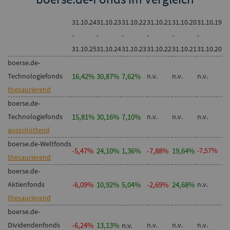
31.10.24
31.10.23
31.10.22
31.10.21
31.10.20
31.10.19
-
-
-
-
-
-
31.10.25
31.10.24
31.10.23
31.10.22
31.10.21
31.10.20
boerse.de-
Technologiefonds
16,42%
30,87%
7,62%
n.v.
n.v.
n.v.
thesaurierend
boerse.de-
Technologiefonds
15,81%
30,16%
7,10%
n.v.
n.v.
n.v.
ausschüttend
boerse.de-Weltfonds
-5,47%
24,10%
1,36%
-7,88%
19,64%
-7,57%
thesaurierend
boerse.de-
Aktienfonds
-6,09%
10,92%
5,04%
-2,69%
24,68%
n.v.
thesaurierend
boerse.de-
Dividendenfonds
-6,24%
13,13%
n.v.
n.v.
n.v.
n.v.