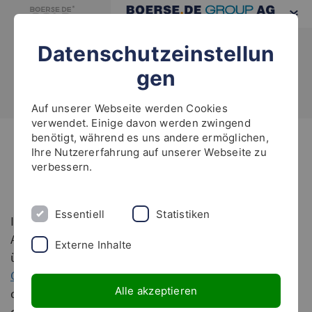
Datenschutzeinstellun
gen
Auf unserer Webseite werden Cookies
verwendet. Einige davon werden zwingend
benötigt, während es uns andere ermöglichen,
Highlights
Ihre Nutzererfahrung auf unserer Webseite zu
verbessern.
boerse.de-Fonds im Oktober!
Essentiell
Statistiken
Im Oktober hat sich viel getan! Damit Sie die hohe
Anlagequalität der Champions-Aufsteiger
Externe Inhalte
überprüfen können, haben wir den Report „
Die 15
Champions-Aufsteiger
“ neu erstellt. Sie können
Alle akzeptieren
diesen Report im
Aktienbrief-Abo-Bereich
oder über
den
boerse.de-Investoren-Club
abrufen, und dort